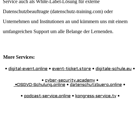
Service auch als White-Label-Lösung für externe
Datenschutzbeauftragte (datenschutz-training.com) oder
Unternehmen und Institutionen an und kümmern uns mit einem
umfangreichen Support um alle Belange der Lernenden.
More Services:
•
digital-event.online
•
event-ticket.store
•
digitale-schule.eu
•
•
cyber-security.academy
•
•DSGVO-Schulung.online
•
datenschutzbuero.online
•
•
podcast-service.online
•
kongress-service.tv
•