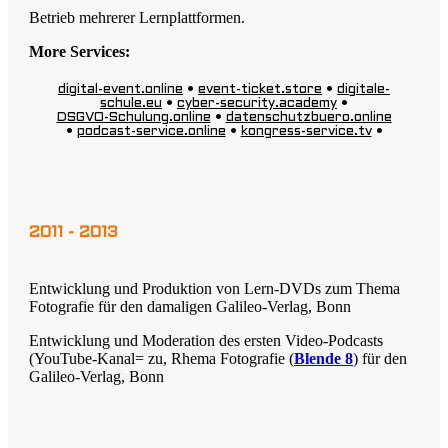
Betrieb mehrerer Lernplattformen.
More Services:
digital-event.online
•
event-ticket.store
•
digitale-
schule.eu
•
cyber-security.academy
•
DSGVO-Schulung.online
•
datenschutzbuero.online
•
podcast-service.online
•
kongress-service.tv
•
2011 - 2013
Entwicklung und Produktion von Lern-DVDs zum Thema
Fotografie für den damaligen Galileo-Verlag, Bonn
Entwicklung und Moderation des ersten Video-Podcasts
(YouTube-Kanal= zu, Rhema Fotografie (
Blende 8
) für den
Galileo-Verlag, Bonn